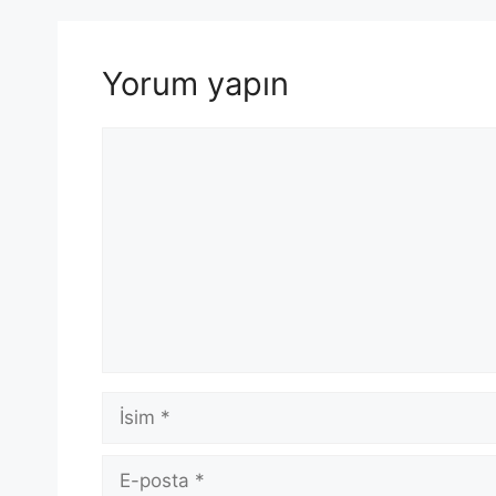
Yorum yapın
Yorum
İsim
E-
posta