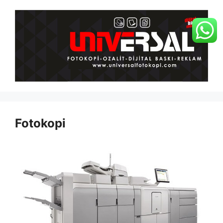
İçeriğe
atla
Fotokopi