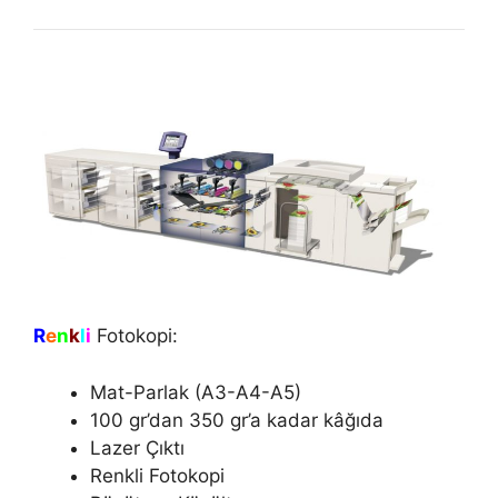
R
e
n
k
l
i
Fotokopi:
Mat-Parlak (A3-A4-A5)
100 gr’dan 350 gr’a kadar kâğıda
Lazer Çıktı
Renkli Fotokopi