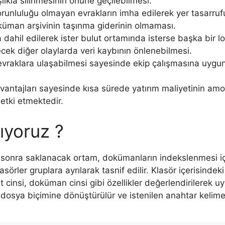
lıkla silinmesinin önüne geçilebilmesi.
zorunluluğu olmayan evrakların imha edilerek yer tasarru
küman arşivinin taşınma giderinin olmaması.
ına dahil edilerek ister bulut ortamında isterse başka bi
cek diğer olaylarda veri kaybının önlenebilmesi.
 evraklara ulaşabilmesi sayesinde ekip çalışmasına uygu
 avantajları sayesinde kısa sürede yatırım maliyetinin am
etki etmektedir.
ıyoruz ?
 sonra saklanacak ortam, dokümanların indekslenmesi için 
lasörler gruplara ayrılarak tasnif edilir. Klasör içerisind
t cinsi, doküman cinsi gibi özellikler değerlendirilerek u
n dosya biçimine dönüştürülür ve istenilen anahtar kelimel