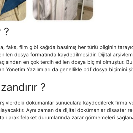
r ?
 faks, film gibi kağıda basılmış her türlü bilginin tarayıc
istenilen dosya formatında kaydedilmesidir. Dijital arşivl
açısından en çok tercih edilen dosya biçimi olmuştur. Bunu
an Yönetim Yazılımları da genellikle pdf dosya biçimini ş
zandırır ?
arşivlerdeki dokümanlar sunuculara kaydedilerek firma v
ayacaktır. Aynı zaman da dijital dokümanlar disaster rec
arılarak felaket durumlarında zarar görmemeleri sağla